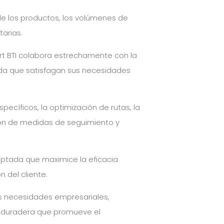
de los productos, los volúmenes de
tarias.
ort BTI colabora estrechamente con la
ida que satisfagan sus necesidades
pecíficos, la optimización de rutas, la
ión de medidas de seguimiento y
aptada que maximice la eficacia
n del cliente.
es necesidades empresariales,
 y duradera que promueve el