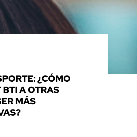
A
SPORTE: ¿CÓMO
BTI A OTRAS
SER MÁS
VAS?