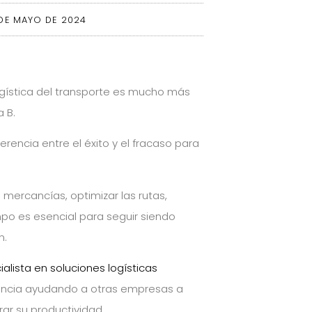
 DE MAYO DE 2024
ogística del transporte es mucho más
a B.
rencia entre el éxito y el fracaso para
 mercancías, optimizar las rutas,
mpo es esencial para seguir siendo
n.
ialista en soluciones logísticas
lencia ayudando a otras empresas a
rar su productividad.