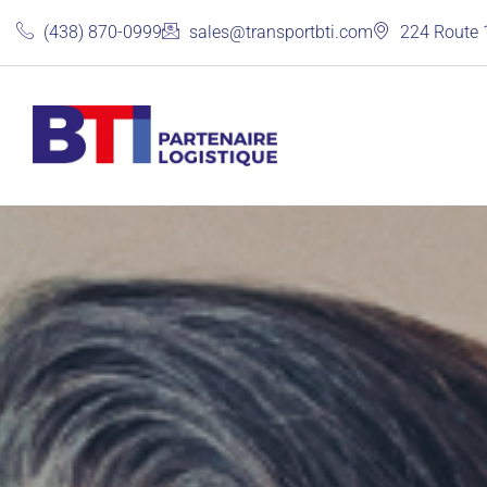
(438) 870-0999
sales@transportbti.com
224 Route 