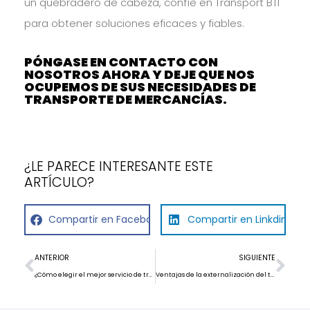
un quebradero de cabeza, confíe en Transport BTI
para obtener soluciones eficaces y fiables.
PÓNGASE EN CONTACTO CON
NOSOTROS
AHORA Y DEJE QUE NOS
OCUPEMOS DE SUS NECESIDADES DE
TRANSPORTE DE MERCANCÍAS.
¿LE PARECE INTERESANTE ESTE
ARTÍCULO?
Compartir en Facebook
Compartir en Linkdin
ANTERIOR
SIGUIENTE
¿Cómo elegir el mejor servicio de transporte especializado?
Ventajas de la externalización del transporte